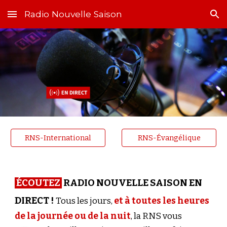
Radio Nouvelle Saison
Skip to main content
Skip to navigation
RNS-International
RNS-Évangélique
ÉCOUTEZ
RADIO NOUVELLE SAISON EN
DIRECT !
Tous les jours,
et à toutes les heures
de la journée ou de la nuit
, la RNS vous